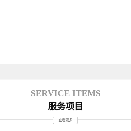
河北“未来城镇”生态新动能一体
化
河北废水、废热资源化利用
SERVICE ITEMS
服务项目
查看更多