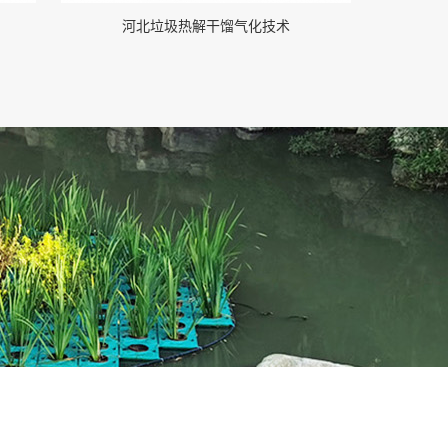
河北垃圾热解干馏气化技术