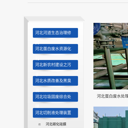
河北河道生态治理修
复...
河北蛋白废水资源化
利...
河北新农村建设之污
水...
河北水质改善及黑臭
治...
河北蛋白废水处
河北垃圾固废综合处
理...
河北切削液处理装置
河北碳化硅膜