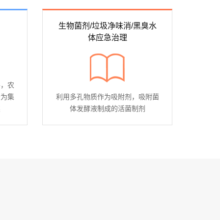
生物菌剂/垃圾净味消/黑臭水
体应急治理
件，农
分为集
利用多孔物质作为吸附剂，吸附菌
类
体发酵液制成的活菌制剂