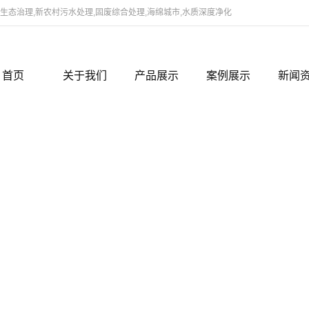
态治理,新农村污水处理,固废综合处理,海绵城市,水质深度净化
首页
关于我们
产品展示
案例展示
新闻
公司简介
河北河道生态治理修复项目
案例展示
新闻
领导致辞
河北蛋白废水资源化利用
行业
组织架构
河北新农村建设之污水处理技术
企业
研发团队
河北水质改善及黑臭治理药剂
企业文化
河北垃圾固废综合处理技术
联系我们
河北切削液处理装置
资质档案
河北水质深度净化处理
河北海绵城市雨水资源化利用