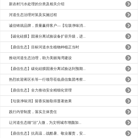
新农村污水处理的分类及相关介绍
河道生态治理对策及实施过程
诚信铸就品牌，质量赢得客户—【垃圾净味消...
【碳化硅膜】固液分离试验设备扩容升级，进...
【鼎信生态】目标河道水生植物种植正当时
推动河道生态治理，助力美丽海湾建设
【鼎信生态】碳化硅膜固液分离试验达到预期...
热烈欢迎蒋区长等一行领导莅临鼎信集团考察...
【鼎信生态】全力推动安全精细化管理
【垃圾净味消】留香实验取得显著效果
践行内管制度，落实主体责任
让河道生态细“治”入微，为文明城市增颜加...
【鼎信生态】抗高温，战酷暑、敬业履责，安...