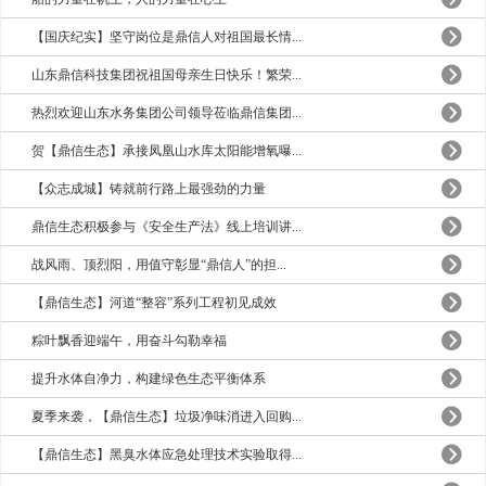
【国庆纪实】坚守岗位是鼎信人对祖国最长情...
山东鼎信科技集团祝祖国母亲生日快乐！繁荣...
热烈欢迎山东水务集团公司领导莅临鼎信集团...
贺【鼎信生态】承接凤凰山水库太阳能增氧曝...
【众志成城】铸就前行路上最强劲的力量
鼎信生态积极参与《安全生产法》线上培训讲...
战风雨、顶烈阳，用值守彰显“鼎信人”的担...
【鼎信生态】河道“整容”系列工程初见成效
粽叶飘香迎端午，用奋斗勾勒幸福
提升水体自净力，构建绿色生态平衡体系
夏季来袭，【鼎信生态】垃圾净味消进入回购...
【鼎信生态】黑臭水体应急处理技术实验取得...