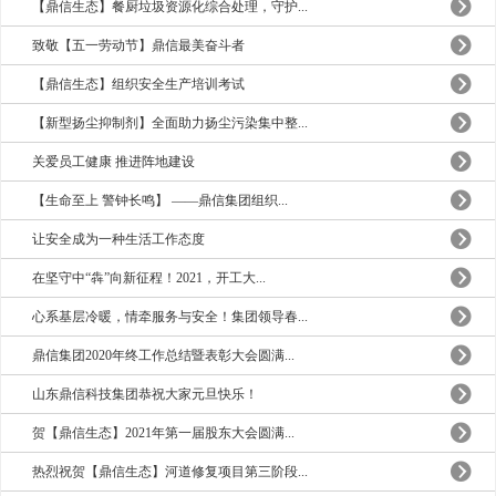
【鼎信生态】餐厨垃圾资源化综合处理，守护...
致敬【五一劳动节】鼎信最美奋斗者
【鼎信生态】组织安全生产培训考试
【新型扬尘抑制剂】全面助力扬尘污染集中整...
关爱员工健康 推进阵地建设
【生命至上 警钟长鸣】 ——鼎信集团组织...
让安全成为一种生活工作态度
在坚守中“犇”向新征程！2021，开工大...
心系基层冷暖，情牵服务与安全！集团领导春...
鼎信集团2020年终工作总结暨表彰大会圆满...
山东鼎信科技集团恭祝大家元旦快乐！
贺【鼎信生态】2021年第一届股东大会圆满...
热烈祝贺【鼎信生态】河道修复项目第三阶段...