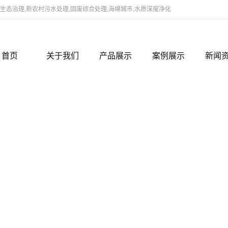
态治理,新农村污水处理,固废综合处理,海绵城市,水质深度净化
首页
关于我们
产品展示
案例展示
新闻
公司简介
上海河道生态治理修复项目
案例展示
新闻
领导致辞
上海蛋白废水资源化利用
行业
组织架构
上海新农村建设之污水处理技术
企业
研发团队
上海水质改善及黑臭治理药剂
企业文化
上海垃圾固废综合处理技术
联系我们
上海切削液处理装置
资质档案
上海水质深度净化处理
上海海绵城市雨水资源化利用