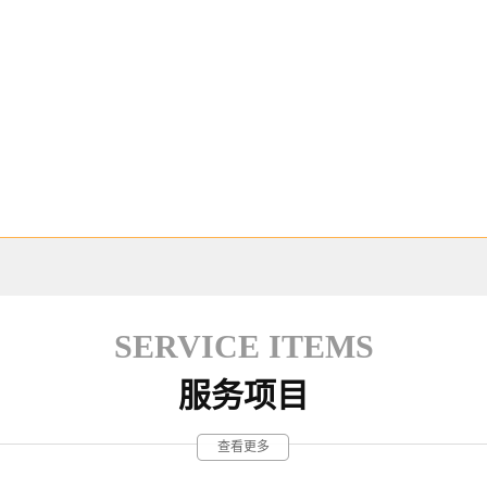
上海“未来城镇”生态新动能一体
化
上海废水、废热资源化利用
SERVICE ITEMS
服务项目
查看更多