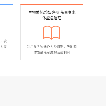
生物菌剂/垃圾净味消/黑臭水
体应急治理
件，农
分为集
利用多孔物质作为吸附剂，吸附菌
类
体发酵液制成的活菌制剂