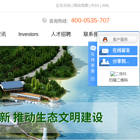
企业分站
|
网站地图
|
RSS
|
XML
400-0535-707
咨询热线：
资讯
Investors
人才招聘
联系我们
客户服务
报道
在线留言
在
资讯
线
分享到...
客
服
视频
扫描二维码