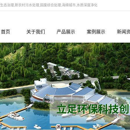
态治理,新农村污水处理,固废综合处理,海绵城市,水质深度净化
首页
关于我们
产品展示
案例展示
新闻
公司简介
河道生态治理修复项目
案例展示
新闻
领导致辞
蛋白废水资源化利用
行业
组织架构
新农村建设之污水处理技术
企业
研发团队
水质改善及黑臭治理药剂
企业文化
垃圾固废综合处理技术
联系我们
切削液处理装置
资质档案
水质深度净化处理
海绵城市雨水资源化利用