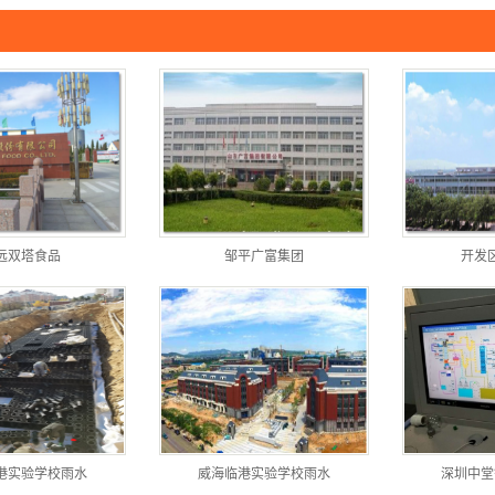
“未来城镇”生态新动能一体化
废水、废热资源化利用
远双塔食品
邹平广富集团
开发
港实验学校雨水
威海临港实验学校雨水
深圳中堂