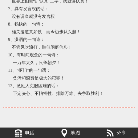
世界上怕就怕“认真”二字，我就讲认真！
7、具有发言权的话：
没有调查就没有发言权！
8、畅快的一句诗：
雄关漫道真如铁，而今迈步从头越！
9、潇洒的一句诗：
不管风吹浪打，胜似闲庭信步！
10、有时间观念的一句诗：
一万年太久，只争朝夕！
11、“抠门”的一句话：
贪污和浪费是极大的犯罪！
12、激励人克服困难的话：
下定决心、不怕牺牲、排除万难、去争取胜利！
电话
地图
分享