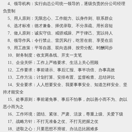
4、领导机构：实行由总公司统一领导的，逐级负责的分公司经理
负责制
5、用人原则：无限忠心、工作能力、以身作则、联系群众
6、选才标准：德才兼备、择优录取、不分亲疏、用长容短
7、做人原则：诚实守信、戒骄戒躁、严于律己、宽以待人
8、领导作风：令行禁止、雷厉风行，吃苦在前、享受在后
9、用工政策：平等自愿、双向选择、按劳分配、时酬同步
10、财务制度：收支两条线、开支一支笔
11、企业关怀：工作上严格要求、生活上关心照顾
12、工作要求：事前请示、事后汇报、事半功倍、办事高效
13、工作方法：计划打算、安排布置、监督检查、总结评比
14、安全要求：人人想要安全、我要事事安全、知道怎样安全、坚
持才能安全
15、处事原则：事前避免事、事后不怕事，勿以善小而不为、勿以
恶小而为之
16、工作环境：团结、紧张、严肃、活泼，尊重上级、关爱下级
17、战略方针：不打无准备之仗、不打无把握之仗
18、进取之心：只要思想不滑坡、办法总比困难多