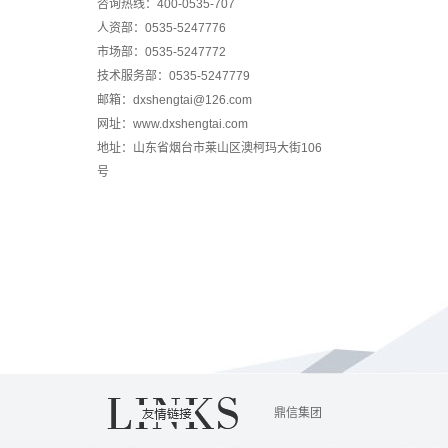
咨询热线：400-0535-707
人资部：0535-5247776
市场部：0535-5247772
技术服务部：0535-5247779
邮箱：dxshengtai@126.com
网址：www.dxshengtai.com
地址：山东省烟台市莱山区澳柯玛大街106
号
鼎信集团