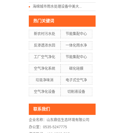
海绵城市雨水处理设备中美大...
热门关键词
新农村污水处
节能集配中心
反渗透浓水回
一体化雨水净
工厂空气净化
节能集配中心
空气净化系统
碳化硅膜
垃圾净味消
电子式空气净
空气净化设备
切削液设备
联系我们
企业名称：山东鼎信生态环境有限公司
办公室：0535-5247775