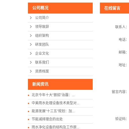
公司概况
在线留言
公司简介
领导致辞
联系人：
组织架构
电话：
研发团队
邮箱：
企业文化
联系我们
地址：
资质档案
新闻资讯
留言内容：
北京今年十大“狠招”治霾：...
中美雨水处理设备技术类型对...
能源发展“十三五”规划：加...
验证码：
节能减排理念的出处
雨水净化设备的结构及工作原...