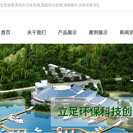
态治理,新农村污水处理,固废综合处理,海绵城市,水质深度净化
首页
关于我们
产品展示
案例展示
新闻
公司简介
河道生态治理修复项目
案例展示
新闻
领导致辞
蛋白废水资源化利用
行业
组织架构
新农村建设之污水处理技术
企业
研发团队
水质改善及黑臭治理药剂
企业文化
垃圾固废综合处理技术
联系我们
切削液处理装置
资质档案
水质深度净化处理
海绵城市雨水资源化利用