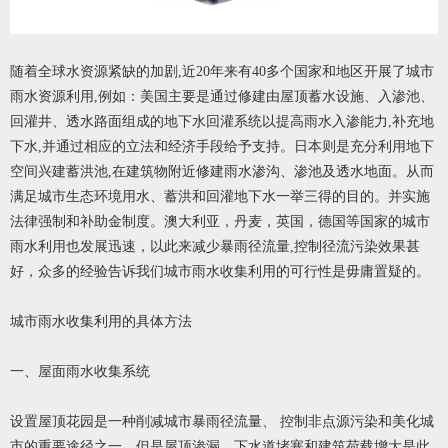
随着全球水资源紧缺的加剧,近20年来有40多个国家和地区开展了城市
雨水资源利用,例如：美国主要是通过修建由屋顶蓄水设施、入渗池、
回灌井、透水路面组成的地下水回灌系统以提高雨水入渗能力,补充地
下水,并通过相应的立法和经济手段给予支持。日本则是充分利用地下
空间兴建蓄洪池,在建筑物附近修建雨水渗沟、渗池及透水地面。从而
满足城市生态环境用水、蓄洪和回灌地下水一举三得的目的。并实施
法律强制和补助金制度。澳大利亚，丹麦，英国，德国等国家的城市
雨水利用也发展迅速，以此来减少暴雨径流量,控制径流污染效果甚
好，众多的经验告诉我们城市雨水收集利用的可行性是毋庸置疑的。
城市雨水收集利用的具体方法
一、屋面雨水收集系统
设置屋顶花园是一种削减城市暴雨径流量、 控制非点源污染和美化城
市的重要途径之一，但是屋顶渗漏，下水道堵塞和建筑荷载增大是此