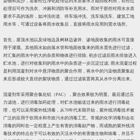
染物和泥沙，需要经过净化处理达到水质要求才能回收利用，在经过
处理后可作为洗衣、冲厕和消防等补充用水。而对于那些对用水水质
要求不高的场所，如冲洗街道、停车场冲洗、洗车场洗车、建筑工地
用水等，可通过设备将雨水收集后，直接将雨水应用到需水场所。
首先，屋顶水池以及绿地边及树林边渗井、渗地面收集的雨水可直接
用于灌溉。其他雨水如由落水管和地面收集来的雨水需先进行过滤，
对汇集的雨水中的大的杂质和物体进行排除; 初步过滤后雨水排放进入
贮水池，进行对收集到的雨水中的杂质进一步沉淀过滤; 雨水混凝过程
是利用混凝剂对水中悬浮物质的聚合作用，将水中的污染物质聚集起
来后形成较大直径的絮状物质，通过过滤装置将其从水中分离出来。
混凝剂常采用聚合氯化铝（PAC），聚合效果较为明显。最后通过压
力滤池，进行消毒加药处理，对贮水池输送过来的雨水进行消毒处
理，也可以采用紫外线消毒，从70年代末期开始，紫外线消毒技术被
广泛的应用于饮用水和市政污水的消毒工艺。常规的化学消毒剂会在
消毒的同时在一定程度上产生有害的消毒副产物，而成熟的紫外线消
毒技术的特点在于可以有效的灭活水中的有害微生物和病毒，并且不