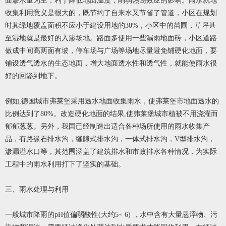
面渗水量为主，利于降低地面温度，削弱热岛效应的影响。雨水就地
收集利用意义是很大的，既节约了自来水又节省了管道，小区在规划
时其绿地覆盖面积不应小于建设用地的30%，小区中的苗圃，草坪甚
至湿地就是最好的入渗场地。路面多使用一些漏雨地面砖，小区道路
做成中间高两面有坡，停车场与广场等场地尽量避免铺硬化地面，要
铺设透气透水的生态地面，增大地面透水性和透气性，就能使雨水很
好的回渗到地下。
例如,德国城市弗莱堡采用透水地面收集雨水，使弗莱堡市地面透水的
比例达到了80%。改造硬化地面的结果,使弗莱堡城市植被不用浇灌而
郁郁葱葱。另外，我国已经制造出适合各种场所使用的雨水收集产
品，有路缘石排水沟，缝隙式排水沟，一体式排水沟，V型排水沟，
渗漏溢水口等，其范围涵盖了建筑排水和市政排水各种情况，为实际
工程中的雨水利用打下了坚实的基础。
三、雨水处理与利用
一般城市降雨的pH值偏弱酸性(大约5~ 6) ，水中含有大量悬浮物、污