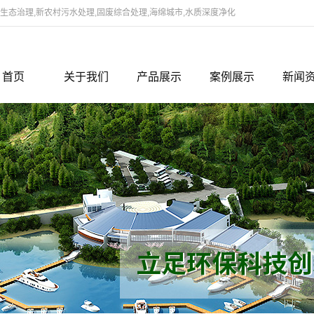
态治理,新农村污水处理,固废综合处理,海绵城市,水质深度净化
首页
关于我们
产品展示
案例展示
新闻
公司简介
河道生态治理修复项目
案例展示
新闻
领导致辞
蛋白废水资源化利用
行业
组织架构
新农村建设之污水处理技术
企业
研发团队
水质改善及黑臭治理药剂
企业文化
垃圾固废综合处理技术
联系我们
切削液处理装置
资质档案
水质深度净化处理
海绵城市雨水资源化利用