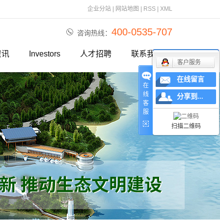
企业分站
|
网站地图
|
RSS
|
XML
400-0535-707
咨询热线：
资讯
Investors
人才招聘
联系我们
客户服务
报道
在线留言
在
资讯
线
分享到...
客
服
视频
扫描二维码