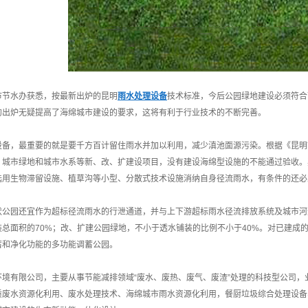
市节水办获悉，按最新出炉的昆明
雨水处理设备
技术标准，今后公园绿地建设必须符合
的出炉无疑提高了海绵城市建设的要求，这将有利于行业技术的不断完善。
设备，最重要的就是要千方百计留住雨水并加以利用，减少滇池面源污染。根据《昆明
、城市绿地和城市水系等新、改、扩建设项目，没有建设海绵型设施的不能通过验收。
选用生物滞留设施、植草沟等小型、分散式技术设施消纳自身径流雨水，有条件的还必
状公园还宜作为超标径流雨水的行泄通道，并与上下游超标雨水径流排放系统及城市河
装总面积的70%；改、扩建公园绿地，不小于透水铺装的比例不小于40%。对已建成
蓄和净化功能的多功能调蓄公园。
环境有限公司，主要从事节能减排领域“废水、废热、废气、废渣”处理的科技型公司，
质废水资源化利用、废水处理技术、海绵城市雨水资源化利用，餐厨垃圾综合处理设备