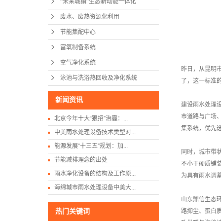
“未来城镇”生态新动能一体化
废水、废热资源化利用
节能集配中心
富氧制备系统
空气净化系统
昨日，从昆明
泳池与洗浴热回收及净化系统
了，这一标准
新闻资讯
建设雨水处理
市道路与广场
北京今年十大“狠招”治霾：...
集系统，优先
中美雨水处理设备技术类型对...
能源发展“十三五”规划：加...
同时，城市带
节能减排理念的出处
不小于硬质铺
雨水净化设备的结构及工作原...
为具有雨水调
海绵城市雨水处理设备中美大...
山东鼎信生态
热门关键词
路抑尘、蛋白